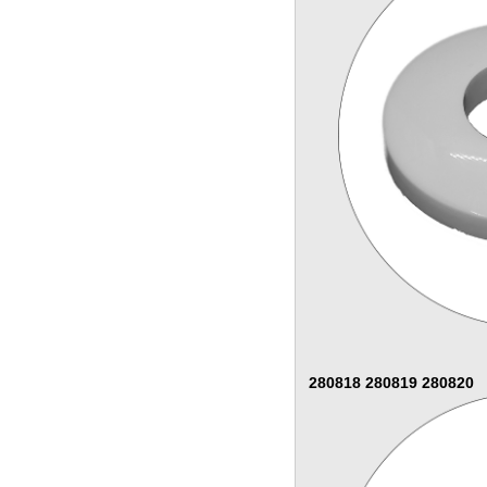
280818 280819 280820