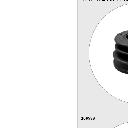
50132 19764 19765 1976
106586